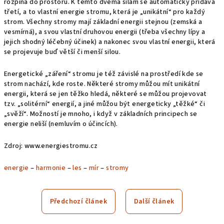
rozpíná do prostoru. K těmto dvěma silám se automaticky přidává
třetí, a to vlastní energie stromu, která je „unikátní“ pro každý
strom. Všechny stromy mají základní energii stejnou (zemská a
vesmírná), a svou vlastní druhovou energii (třeba všechny lípy a
jejich shodný léčebný účinek) a nakonec svou vlastní energii, která
se projevuje buď větší či menší silou.
Energetické „záření“ stromu je též závislé na prostředí kde se
strom nachází, kde roste. Některé stromy můžou mít unikátní
energii, která se jen těžko hledá, některé se můžou projevovat
tzv. „solitérní“ energií, a jiné můžou být energeticky „těžké“ či
„svěží“. Možností je mnoho, i když v základních principech se
energie neliší (nemluvím o účincích).
Zdroj: www.energiestromu.cz
energie
‒
harmonie
‒
les
‒
mír
‒
stromy
Předchozí článek
Další článek