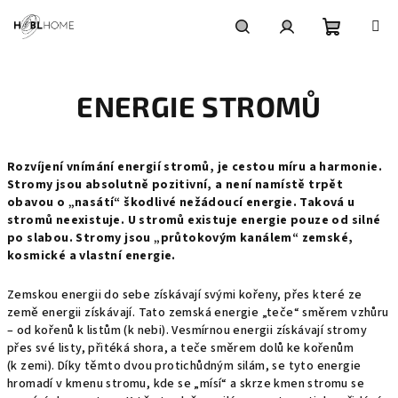
Přejít
na
obsah
Nákupní
Hledat
Přihlášení
ENERGIE STROMŮ
košík
Rozvíjení vnímání energií stromů, je cestou míru a harmonie.
Stromy jsou absolutně pozitivní, a není namístě trpět
obavou o „nasátí“ škodlivé nežádoucí energie. Taková u
stromů neexistuje. U stromů existuje energie pouze od silné
po slabou. Stromy jsou „průtokovým kanálem“ zemské,
kosmické a vlastní energie.
Zemskou energii do sebe získávají svými kořeny, přes které ze
země energii získávají. Tato zemská energie „teče“ směrem vzhůru
– od kořenů k listům (k nebi). Vesmírnou energii získávají stromy
přes své listy, přitéká shora, a teče směrem dolů ke kořenům
(k zemi). Díky těmto dvou protichůdným silám, se tyto energie
hromadí v kmenu stromu, kde se „mísí“ a skrze kmen stromu se