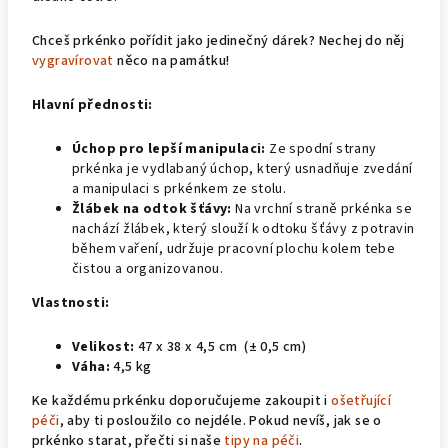
Chceš prkénko pořídit jako jedinečný dárek? Nechej do něj
vygravírovat
něco na památku!
Hlavní přednosti:
Úchop pro lepší manipulaci:
Ze spodní strany
prkénka je vydlabaný úchop, který usnadňuje zvedání
a manipulaci s prkénkem ze stolu.
Žlábek na odtok šťávy:
Na vrchní straně prkénka se
nachází žlábek, který slouží k odtoku šťávy z potravin
během vaření, udržuje pracovní plochu kolem tebe
čistou a organizovanou.
Vlastnosti:
Velikost:
47 x 38 x 4,5 cm (± 0,5 cm)
Váha:
4,5 kg
Ke každému prkénku doporučujeme zakoupit i
ošetřující
péči
, aby ti posloužilo co nejdéle. Pokud nevíš, jak se o
prkénko starat, přečti si naše
tipy na péči
.