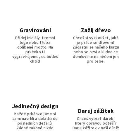
Gravírování
Zažij dřevo
Přidej iniciály, firemní
Chceš si vyzkoušet, jaká
logo nebo třeba
je práce se dřevem?
oblíbené motto. Na
Zúčastni se našeho kurzu
prkénko ti
nebo se ozvi a klidne se
vygravírujeme, co budeš
domluvíme na něčem jen
chtít!
pro tebe.
Jedinečný design
Daruj zážitek
Každé prkénko jsme si
sami navrhli a doladili do
Chceš vybrat dárek,
posledních detailů.
který opravdu potěší?
Žádné takové nikde
Daruj zážitek v naší dílně!