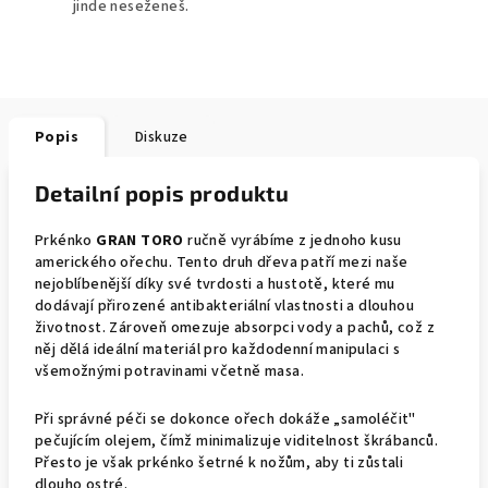
jinde neseženeš.
Popis
Diskuze
Detailní popis produktu
Prkénko
GRAN TORO
ručně vyrábíme z jednoho kusu
amerického ořechu. Tento druh dřeva patří mezi naše
nejoblíbenější díky své tvrdosti a hustotě, které mu
dodávají přirozené antibakteriální vlastnosti a dlouhou
životnost. Zároveň omezuje absorpci vody a pachů, což z
něj dělá ideální materiál pro každodenní manipulaci s
všemožnými potravinami včetně masa.
Při správné péči se dokonce ořech dokáže „samoléčit"
pečujícím olejem, čímž minimalizuje viditelnost škrábanců.
Přesto je však prkénko šetrné k nožům, aby ti zůstali
dlouho ostré.