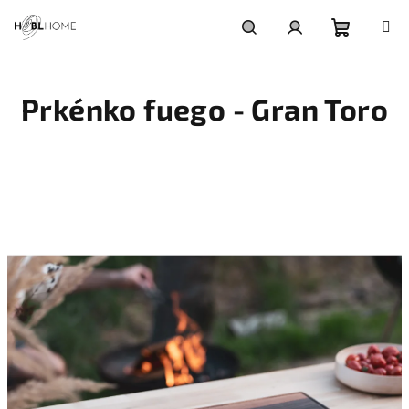
Přejít
na
obsah
Nákupní
Hledat
Přihlášení
Prkénko fuego - Gran Toro
košík