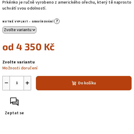
Prkénko je ručně vyrobeno z amerického ořechu, který tě naprosto
uchvátí svou odolností.
?
NUTNÉ VYPLNIT – GRAVÍROVÁNÍ
od
4 350 Kč
Měrná
Zvolte variantu
cena:
Možnosti doručení
−
+
Do košíku
Zeptat se