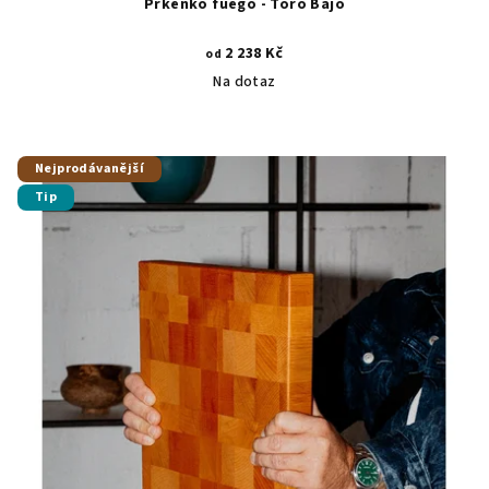
Prkénko fuego - Toro Bajo
2 238 Kč
od
Na dotaz
Nejprodávanější
Tip