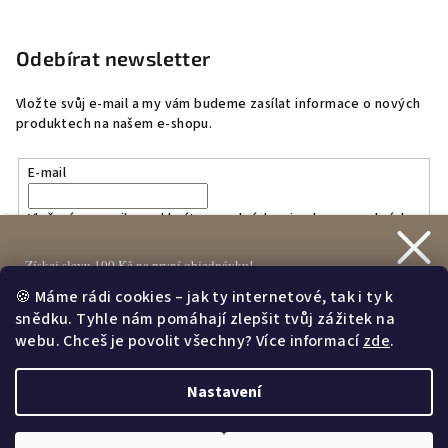
Odebírat newsletter
Vložte svůj e-mail a my vám budeme zasílat informace o nových
produktech na našem e-shopu.
E-mail
Vložením e-mailu souhlasíte s
podmínkami ochrany osobních
údajů
Získej slevu 100 Kč na první objednávku!
🍪 Máme rádi cookies – jak ty internetové, tak i ty k
Přihlásit se
snědku. Tyhle nám pomáhají zlepšit tvůj zážitek na
webu. Chceš je povolit všechny? Více informací
zde
.
Nastavení
Přihlásit se
Copyright 2026
HOBLHOME
. Všechna práva vyhrazena.
Upravit
nastavení cookies