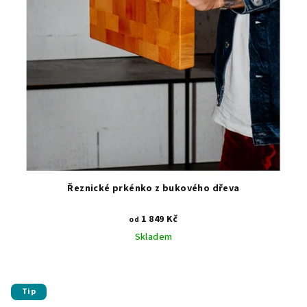
Řeznické prkénko z bukového dřeva
1 849 Kč
od
Skladem
Tip