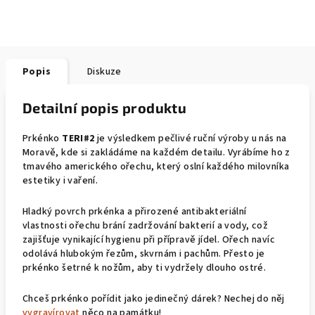
Popis
Diskuze
Detailní popis produktu
Prkénko
TERI#2
je výsledkem pečlivé ruční výroby u nás na
Moravě, kde si zakládáme na každém detailu. Vyrábíme ho z
tmavého amerického ořechu, který oslní každého milovníka
estetiky i vaření.
Hladký povrch prkénka a přirozené antibakteriální
vlastnosti ořechu brání zadržování bakterií a vody, což
zajišťuje vynikající hygienu při přípravě jídel. Ořech navíc
odolává hlubokým řezům, skvrnám i pachům. Přesto je
prkénko šetrné k nožům, aby ti vydržely dlouho ostré.
Chceš prkénko pořídit jako jedinečný dárek? Nechej do něj
vygravírovat
něco na památku!