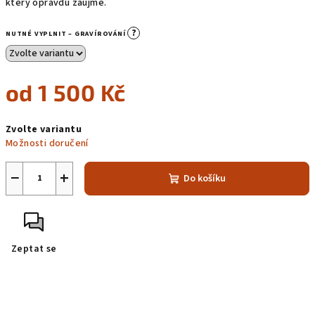
který opravdu zaujme.
?
NUTNÉ VYPLNIT – GRAVÍROVÁNÍ
od
1 500 Kč
Měrná
Zvolte variantu
cena:
Možnosti doručení
−
+
Do košíku
Zeptat se