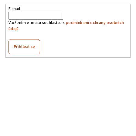
E-mail
Vložením e-mailu souhlasíte s
podmínkami ochrany osobních
údajů
Přihlásit se
Z
á
p
a
t
í