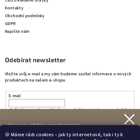
Často kladené otázky
Kontakty
Obchodní podmínky
GDPR
Napište nám
Odebírat newsletter
Vložte svůj e-mail a my vám budeme zasílat informace o nových
produktech na našem e-shopu.
E-mail
Vložením e-mailu souhlasíte s
podmínkami ochrany osobních
údajů
Získej slevu 100 Kč na první objednávku!
🍪 Máme rádi cookies – jak ty internetové, tak i ty k
Přihlásit se