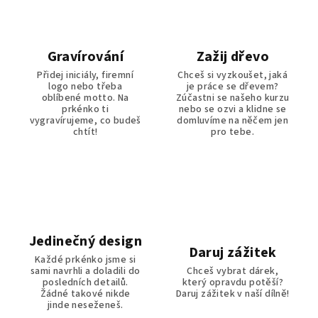
Gravírování
Zažij dřevo
Přidej iniciály, firemní
Chceš si vyzkoušet, jaká
logo nebo třeba
je práce se dřevem?
oblíbené motto. Na
Zúčastni se našeho kurzu
prkénko ti
nebo se ozvi a klidne se
vygravírujeme, co budeš
domluvíme na něčem jen
chtít!
pro tebe.
Jedinečný design
Daruj zážitek
Každé prkénko jsme si
sami navrhli a doladili do
Chceš vybrat dárek,
posledních detailů.
který opravdu potěší?
Žádné takové nikde
Daruj zážitek v naší dílně!
jinde neseženeš.