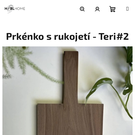
Přejít
na
obsah
Nákupní
Hledat
Přihlášení
Prkénko s rukojetí - Teri#2
košík