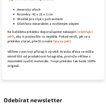
Americký ořech
Rozměry: 42 x 21 x 2 cm
Vhodné pro styk s potravinami
Ošetřeno minerálním a rostlinným olejem
Ke každému prkénku doporučujeme zakoupit i
ošetřující
péči
, aby ti posloužilo co nejdéle. Pokud nevíš, jak se o
prkénko starat, přečti si naše
tipy na péči
.
Věříme v poctivý přístup k výrobě. Kresba dřeva se může
mírně lišit od produktové fotografie, protože věříme v
maximální využití materiálu. Tvoje prkénko tak bude 100%
originál.
Odebírat newsletter