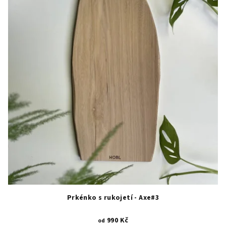
Prkénko s rukojetí - Axe#3
990 Kč
od