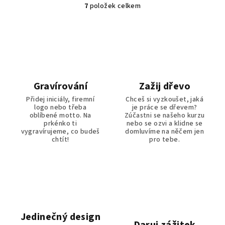
7
položek celkem
O
v
l
á
d
a
c
Gravírování
Zažij dřevo
í
Přidej iniciály, firemní
Chceš si vyzkoušet, jaká
p
logo nebo třeba
je práce se dřevem?
r
oblíbené motto. Na
Zúčastni se našeho kurzu
prkénko ti
nebo se ozvi a klidne se
v
vygravírujeme, co budeš
domluvíme na něčem jen
k
chtít!
pro tebe.
y
v
ý
p
i
s
Jedinečný design
u
Daruj zážitek