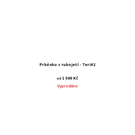
Prkénko s rukojetí - Teri#2
1 500 Kč
od
Vyprodáno