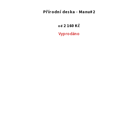
Přírodní deska - Manu#2
2 160 Kč
od
Vyprodáno