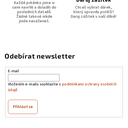
Každé prkénko jsme si
sami navrhli a doladili do
Chceš vybrat dárek,
posledních detailů.
který opravdu potěší?
Žádné takové nikde
Daruj zážitek v naší dílně!
jinde neseženeš.
Odebírat newsletter
E-mail
Vložením e-mailu souhlasíte s
podmínkami ochrany osobních
údajů
Přihlásit se
Z