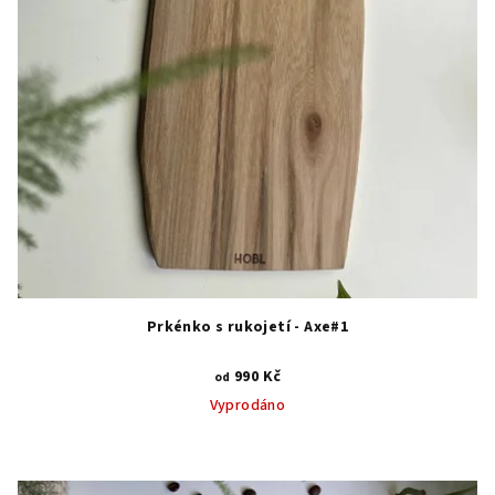
Prkénko s rukojetí - Axe#1
990 Kč
od
Vyprodáno