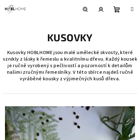
Přejít
na
obsah
Nákupní
Hledat
Přihlášení
KUSOVKY
košík
Kusovky HOBLHOME jsou malé umělecké skvosty, které
vznikly z lásky k řemeslu a kvalitnímu dřevu. Každý kousek
je ručně vyrobený s pečlivostí a pozorností k detailům
našimi zručnými řemeslníky. V této sbírce najdeš
ručně
vyráběné kousky z výjimečných kusů dřeva.
V
ý
p
i