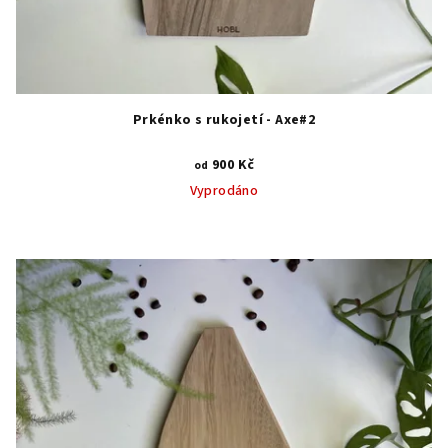
Prkénko s rukojetí - Axe#2
900 Kč
od
Vyprodáno