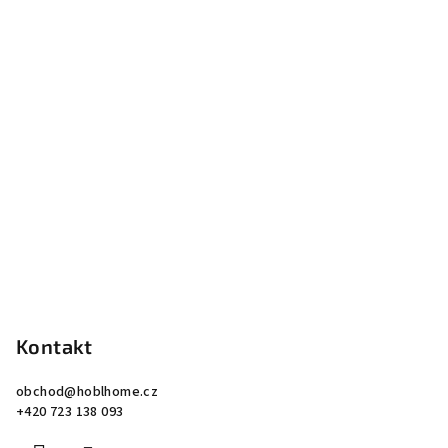
á
p
a
t
í
Kontakt
obchod
@
hoblhome.cz
+420 723 138 093