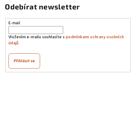
Odebírat newsletter
E-mail
Vložením e-mailu souhlasíte s
podmínkami ochrany osobních
údajů
Přihlásit se
Z
á
p
a
t
í