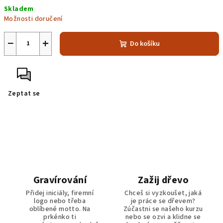
Měrná
Skladem
cena:
Možnosti doručení
−
+
Do košíku
Zeptat se
Gravírování
Zažij dřevo
Přidej iniciály, firemní
Chceš si vyzkoušet, jaká
logo nebo třeba
je práce se dřevem?
oblíbené motto. Na
Zúčastni se našeho kurzu
prkénko ti
nebo se ozvi a klidne se