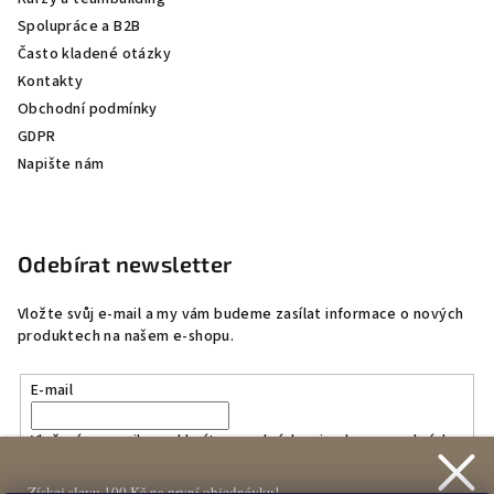
Spolupráce a B2B
Často kladené otázky
Kontakty
Obchodní podmínky
GDPR
Napište nám
Odebírat newsletter
Vložte svůj e-mail a my vám budeme zasílat informace o nových
produktech na našem e-shopu.
E-mail
Vložením e-mailu souhlasíte s
podmínkami ochrany osobních
údajů
Získej slevu 100 Kč na první objednávku!