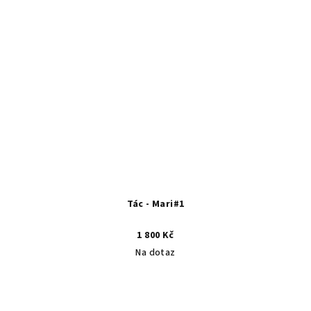
Tác - Mari#1
1 800 Kč
Na dotaz