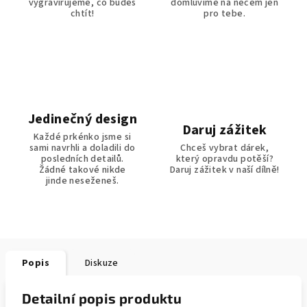
vygravírujeme, co budeš
domluvíme na něčem jen
chtít!
pro tebe.
Jedinečný design
Daruj zážitek
Každé prkénko jsme si
sami navrhli a doladili do
Chceš vybrat dárek,
posledních detailů.
který opravdu potěší?
Žádné takové nikde
Daruj zážitek v naší dílně!
jinde neseženeš.
Popis
Diskuze
Detailní popis produktu