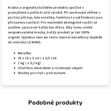
Kvalita a originalita každého produktu spočívá v
promyšlené a pečlivé ruční výrobě. Při navrhování věříme v
poctivý přístup, kde estetika, funkčnost a udržitelnost jsou
přirozenou součástí. Pro maximální ekologické využití se
snažíme zpracovat každý kus dřeva. Díky tomu vzniká
neopakovatelná kresba, každý produkt je tak 100%
originál. Výjimkou není ani tento masivní meruňkový doplněk
do interiéru LE MANS.
Meruňka
28 x 18 x 5 cm ( ± 0,5 cm)
1 kg ( ± 0,2 kg)
Ošetřeno minerálním a rostlinným olejem
Vhodný pro styk s potravinami
Podobné produkty