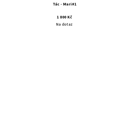
Tác - Mari#1
1 800 Kč
Na dotaz