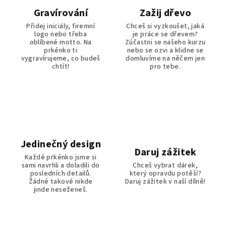
Gravírování
Zažij dřevo
Přidej iniciály, firemní
Chceš si vyzkoušet, jaká
logo nebo třeba
je práce se dřevem?
oblíbené motto. Na
Zúčastni se našeho kurzu
prkénko ti
nebo se ozvi a klidne se
vygravírujeme, co budeš
domluvíme na něčem jen
chtít!
pro tebe.
Jedinečný design
Daruj zážitek
Každé prkénko jsme si
sami navrhli a doladili do
Chceš vybrat dárek,
posledních detailů.
který opravdu potěší?
Žádné takové nikde
Daruj zážitek v naší dílně!
jinde neseženeš.