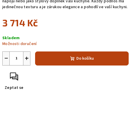
nápojů nebo jako stylový doplněk vaší kuchyně. Každý podnos má 
jedinečnou texturu a je zárukou elegance a pohodlí ve vaší kuchyni.
3 714 Kč
Měrná
Skladem
cena:
Možnosti doručení
−
+
Do košíku
Zeptat se