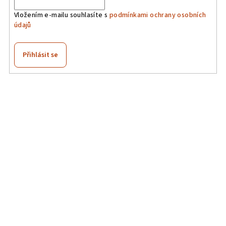
Vložením e-mailu souhlasíte s
podmínkami ochrany osobních
údajů
Přihlásit se
Z
á
p
a
t
í