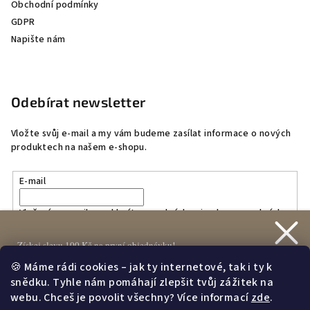
Obchodní podmínky
GDPR
Napište nám
Odebírat newsletter
Vložte svůj e-mail a my vám budeme zasílat informace o nových
produktech na našem e-shopu.
E-mail
Vložením e-mailu souhlasíte s
podmínkami ochrany osobních
údajů
Získej slevu 100 Kč na první objednávku!
🍪 Máme rádi cookies – jak ty internetové, tak i ty k
Přihlásit se
snědku. Tyhle nám pomáhají zlepšit tvůj zážitek na
webu. Chceš je povolit všechny? Více informací
zde
.